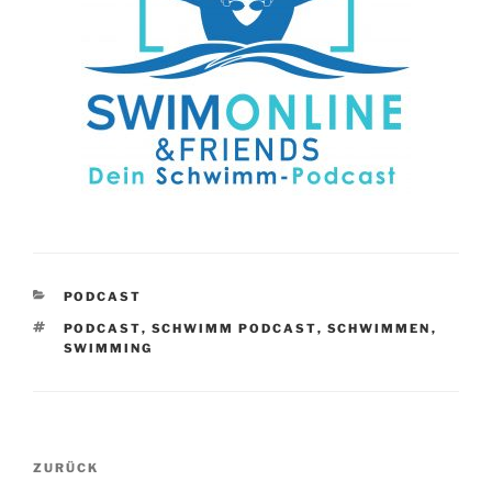
KATEGORIEN
PODCAST
SCHLAGWÖRTER
PODCAST
,
SCHWIMM PODCAST
,
SCHWIMMEN
,
SWIMMING
Beitragsnavigation
Vorheriger
ZURÜCK