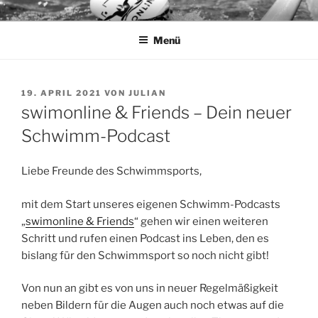
Zum
SWIMONLINE – SWIM
Inhalt
PHOTOGRAPHY
Menü
springen
VERÖFFENTLICHT
19. APRIL 2021
VON
JULIAN
AM
swimonline & Friends – Dein neuer
Schwimm-Podcast
Liebe Freunde des Schwimmsports,
mit dem Start unseres eigenen Schwimm-Podcasts
„
swimonline & Friends
“ gehen wir einen weiteren
Schritt und rufen einen Podcast ins Leben, den es
bislang für den Schwimmsport so noch nicht gibt!
Von nun an gibt es von uns in neuer Regelmäßigkeit
neben Bildern für die Augen auch noch etwas auf die